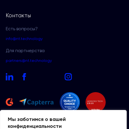
Контакты
Есть вопросы?
info@nt.technology
Для партнерства
partners@nt.technology
Мы заботимся о вашей
конфиденциальности
2026 NT
Политики
конфиденциальности