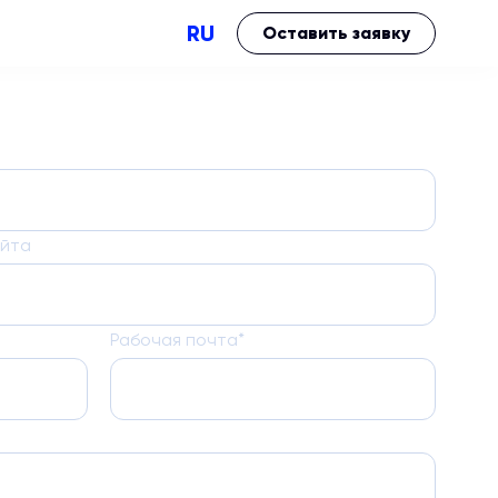
RU
Оставить заявку
айта
Performance
Brand impact
Рабочая почта*