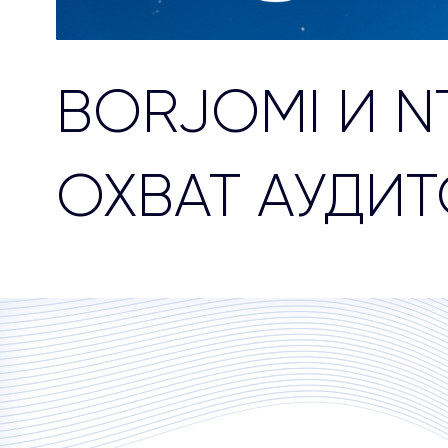
BORJOMI И N
ОХВАТ АУДИ