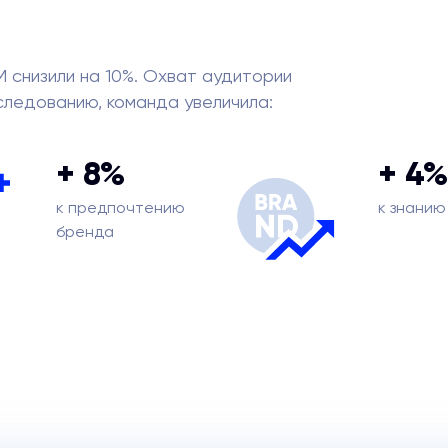
М снизили на 10%. Охват аудитории
сследованию, команда увеличила:
+ 8%
+ 4%
к предпочтению
к знанию
бренда