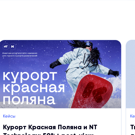
Кейсы
К
Курорт Красная Поляна и NT
Т