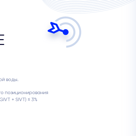
Е
ой воды.
го позиционирования
IVT + SIVT) ≤ 3%