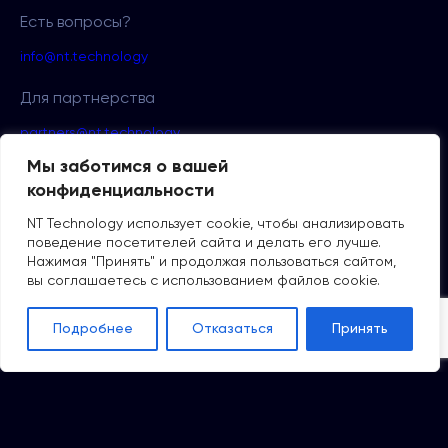
Есть вопросы?
info@nt.technology
Для партнерства
partners@nt.technology
Мы заботимся о вашей
конфиденциальности
NT Technology использует cookie, чтобы анализировать
поведение посетителей сайта и делать его лучше.
Нажимая "Принять" и продолжая пользоваться сайтом,
вы соглашаетесь с использованием файлов cookie.
Подробнее
Отказаться
Принять
2026 NT
Политики
конфиденциальности