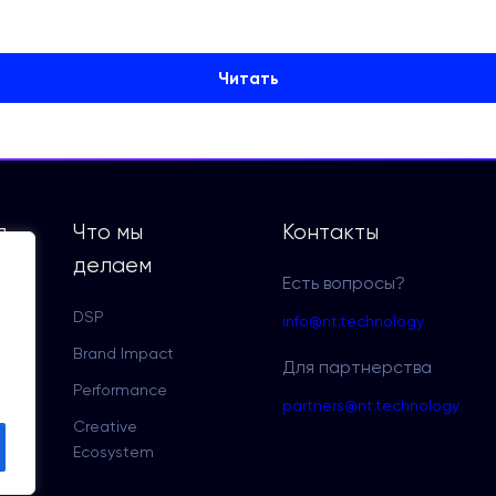
Читать
я
Что мы
Контакты
делаем
Есть вопросы?
DSP
info@nt.technology
Brand Impact
Для партнерства
Performance
partners@nt.technology
Creative
Ecosystem