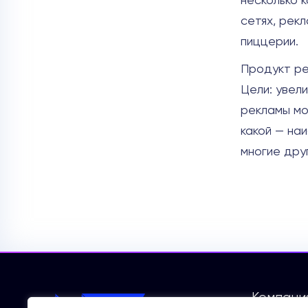
несколько 
сетях, рек
пиццерии.
Продукт ре
Цели: увел
рекламы мо
какой — на
многие дру
Компани