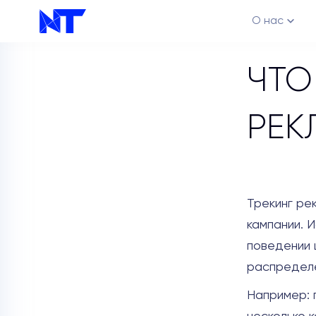
О нас
ЧТО
РЕК
Трекинг ре
Каналы
кампании. 
поведении 
распределе
Например: 