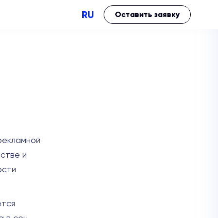
RU
Оставить заявку
рекламной
Performance
Brand impact
естве и
ости
ется