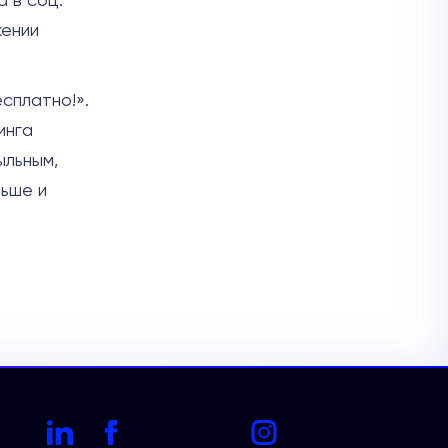
а в соц.
жении
есплатно!».
инга
ыльным,
льше и