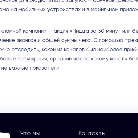
каналов для programmatic закупок — баннеры, реклам
лама на мобильных устройствах и в мобильном прило
кламной кампании — акция «Пицца за 30 минут или б
ичение звонков и общей суммы чека. С помощью трек
жно отследить, какой из каналов был наиболее приб
иболее популярным, средний чек по какому каналу бо
гие важные показатели.
я
Что мы
Контакты